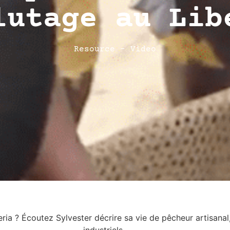
lutage au Lib
Resource - Video
eria ? Écoutez Sylvester décrire sa vie de pêcheur artisana