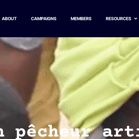
ABOUT
CAMPAIGNS
MEMBERS
RESOURCES
n pêcheur art