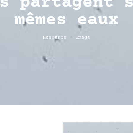
s partagent 
mêmes eaux
Resource - Image