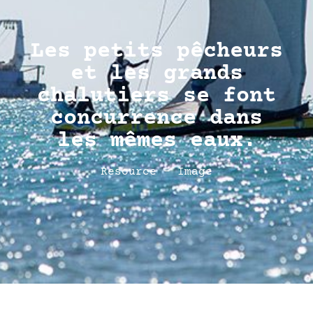
Les petits pêcheurs
et les grands
chalutiers se font
concurrence dans
les mêmes eaux.
Resource - Image